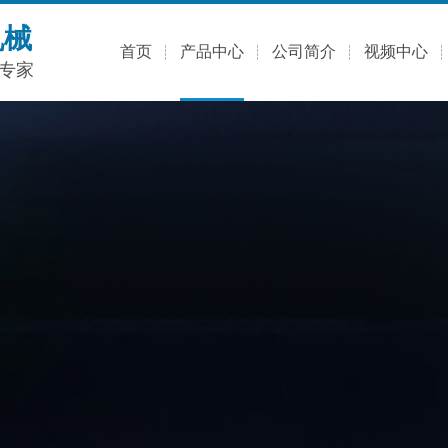
机械
首页
产品中心
公司简介
视频中心
专家