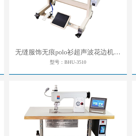
无缝服饰无痕polo衫超声波花边机…
型号：BHU-3510