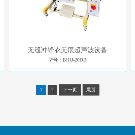
无缝冲锋衣无痕超声波设备
型号：BHU-20DB
1
2
下一页
尾页